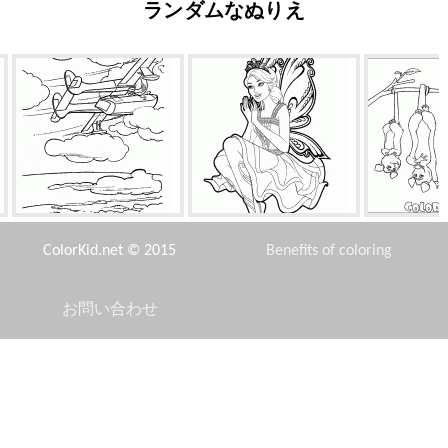
ランダムなぬりえ
海のアヒルのフライト
カタニア
オポ
ColorKid.net © 2015
Benefits of coloring
お問い合わせ
Disclaimer
ラズベリー
フェアリー
実際
Privacy Policy