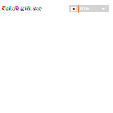
ColorKid.net
メ
イ
日本語
ン
コ
機械・車
ン
世界
テ
ン
たてもの
ツ
に
アニマルワールド
移
動
描画
女の子用
季節
男の子用
幼児用
お正月・クリスマス