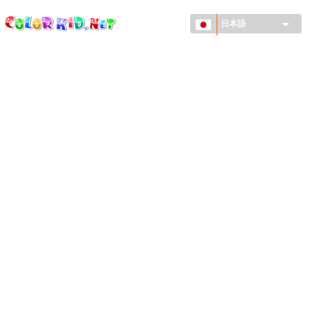
ColorKid.net
メ
イ
日本語
ン
コ
機械・車
ン
世界
テ
ン
たてもの
ツ
に
アニマルワールド
移
動
描画
女の子用
季節
男の子用
幼児用
お正月・クリスマス