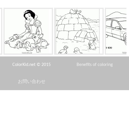
白雪姫のペット動物
ハウスエスキモー
快適さのた
ColorKid.net © 2015
Benefits of coloring
お問い合わせ
Disclaimer
落書きと彼の望遠鏡
ジープバーシティ（米国）
女の
Privacy Policy