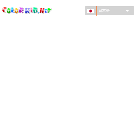
ColorKid.net
メ
イ
日本語
ン
コ
機械・車
ン
世界
テ
ン
たてもの
ツ
に
アニマルワールド
移
動
描画
女の子用
季節
男の子用
幼児用
お正月・クリスマス