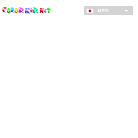
ColorKid.net
メ
イ
日本語
ン
コ
機械・車
ン
世界
テ
ン
たてもの
ツ
に
アニマルワールド
移
動
描画
女の子用
季節
男の子用
幼児用
お正月・クリスマス