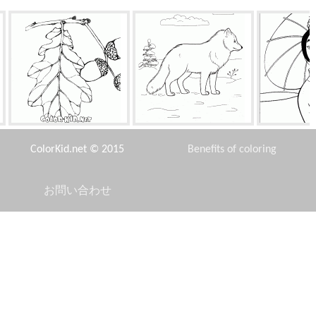
オークの果実
ホッキョクギツネ
ムーランは、太
いま
ColorKid.net © 2015
Benefits of coloring
お問い合わせ
Disclaimer
フレンドリー物語アセンブリ
ハンプティ・ダンプティ
ロイヤルポ
Privacy Policy