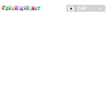
ColorKid.net
メ
イ
日本語
ン
コ
機械・車
ン
世界
テ
ン
たてもの
ツ
に
アニマルワールド
移
動
描画
女の子用
季節
男の子用
幼児用
お正月・クリスマス