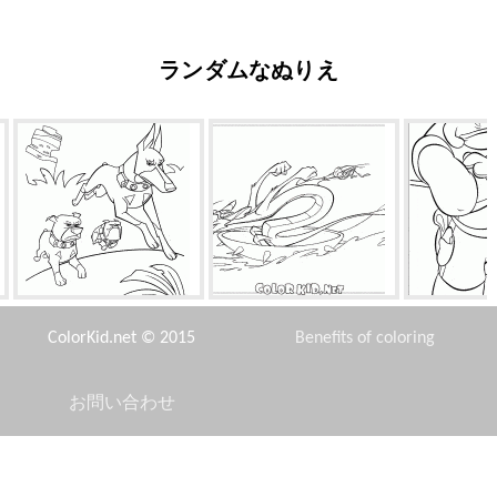
ランダムなぬりえ
3匹の犬
水に浮かぶムーシューとコオ
ガントは
ロギ
ColorKid.net © 2015
Benefits of coloring
お問い合わせ
Disclaimer
恐ろしいタコ
銀河のアベンジャーズ
アラジ