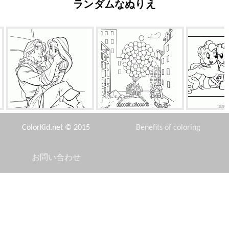
ランダムなぬりえ
フリン・ライダーとラプンツ
イエバエ
ピンキー
ェル
ColorKid.net © 2015
Benefits of coloring
お問い合わせ
Disclaimer
グランピー
アレックスはダンスを愛し
賢い
Privacy Policy