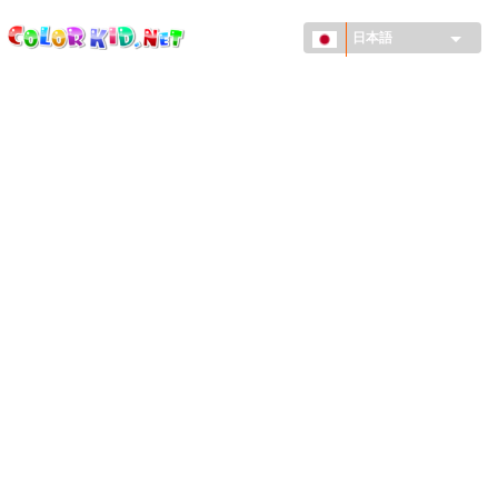
ColorKid.net
メ
イ
日本語
ン
コ
機械・車
ン
世界
テ
ン
たてもの
ツ
に
アニマルワールド
移
動
描画
女の子用
季節
男の子用
幼児用
お正月・クリスマス