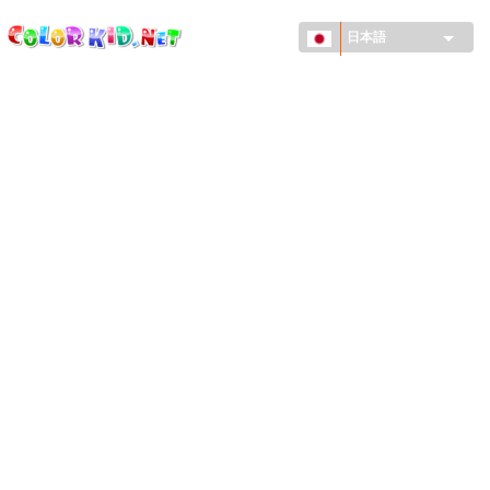
ColorKid.net
メ
イ
日本語
ン
コ
機械・車
ン
世界
テ
ン
たてもの
ツ
に
アニマルワールド
移
動
描画
女の子用
季節
男の子用
幼児用
お正月・クリスマス