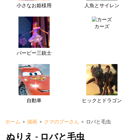
小さなお姫様用
人魚とサイレン
カーズ
バービー三銃士
自動車
ヒックとドラゴン
ホーム
>
描画
>
クマのプーさん
>
ロバと毛虫
ぬりえ - ロバと毛虫