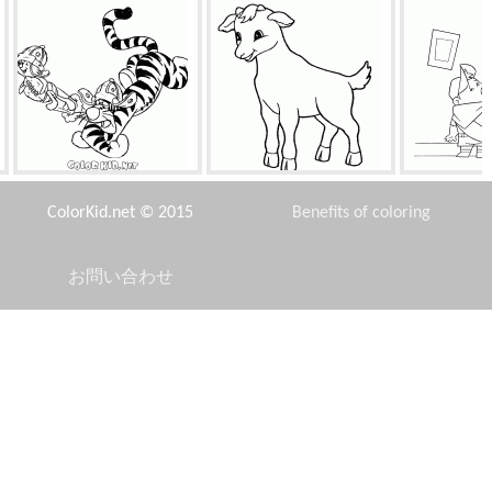
キッドルーとティガー
小型ヤギ
切
ColorKid.net © 2015
Benefits of coloring
お問い合わせ
Disclaimer
アレックスはダンスを愛し
シンボル2015
ステッチ
Privacy Policy