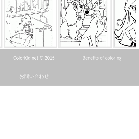
訓練を受けたカエル
真の友人のコミュニケーショ
キャッ
ン
ColorKid.net © 2015
Benefits of coloring
お問い合わせ
Disclaimer
胸からドレス
ブーケを持つエルフの少女
キティ
Privacy Policy