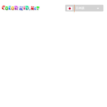
ColorKid.net
メ
イ
日本語
ン
コ
機械・車
ン
世界
テ
ン
たてもの
ツ
に
アニマルワールド
移
動
描画
女の子用
季節
男の子用
幼児用
お正月・クリスマス