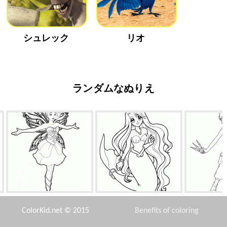
シュレック
リオ
ランダムなぬりえ
クリスタルの妖精
良い気分でリトルマーメイド
て
ColorKid.net © 2015
Benefits of coloring