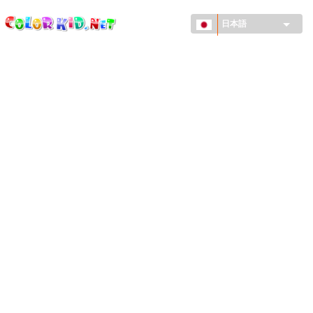
ColorKid.net
メ
イ
日本語
ン
コ
機械・車
ン
世界
テ
ン
たてもの
ツ
に
アニマルワールド
移
動
描画
女の子用
季節
男の子用
幼児用
お正月・クリスマス