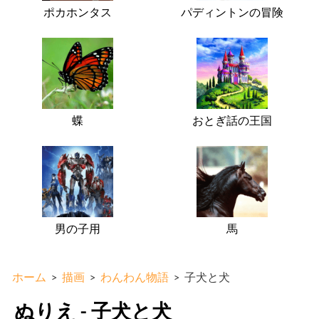
ポカホンタス
パディントンの冒険
蝶
おとぎ話の王国
男の子用
馬
ホーム
>
描画
>
わんわん物語
>
子犬と犬
ぬりえ - 子犬と犬