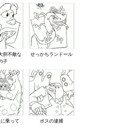
大胆不敵な
せっかちランドール
の子
上に乗って
ボスの逮捕