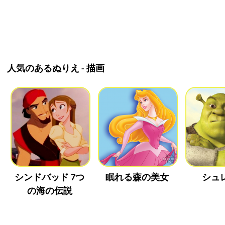
人気のあるぬりえ - 描画
シンドバッド 7つ
眠れる森の美女
シュ
の海の伝説