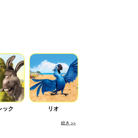
レック
リオ
続き >>