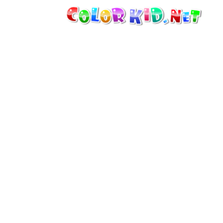
機械・車
世界
たてもの
アニマルワールド
描画
女の子用
季節
男の子用
幼児用