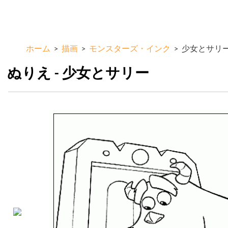
メ
ColorKid.net
イ
ン
コ
ホーム
>
描画
>
モンスターズ・インク
>
少女とサリ
ン
テ
ぬりえ - 少女とサリー
ン
ツ
に
移
動