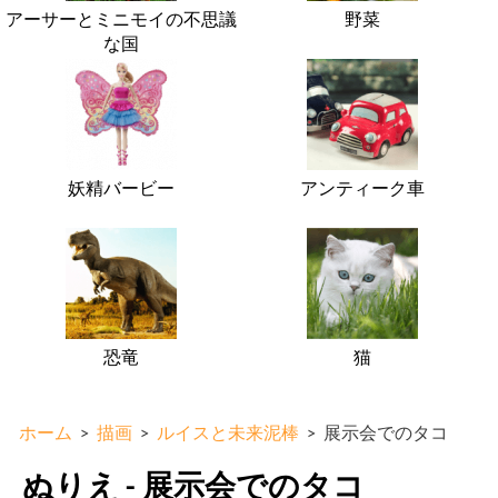
アーサーとミニモイの不思議
野菜
な国
妖精バービー
アンティーク車
恐竜
猫
ホーム
>
描画
>
ルイスと未来泥棒
>
展示会でのタコ
ぬりえ - 展示会でのタコ