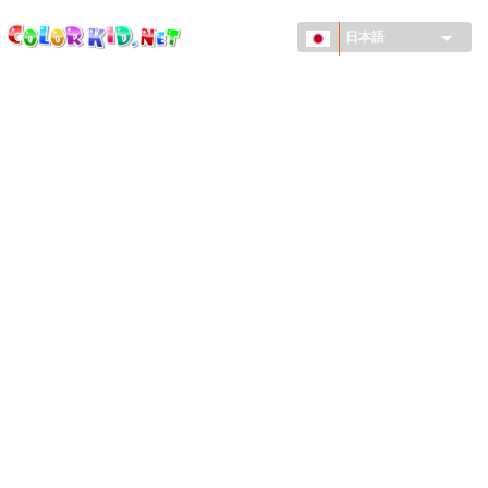
ColorKid.net
メ
イ
日本語
ン
コ
機械・車
ン
世界
テ
ン
たてもの
ツ
に
アニマルワールド
移
動
描画
女の子用
季節
男の子用
幼児用
お正月・クリスマス