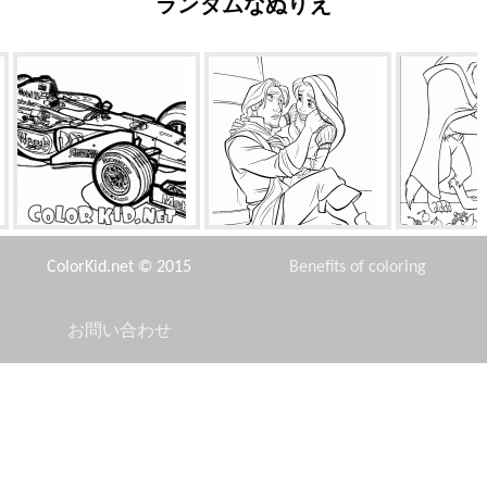
ランダムなぬりえ
気
フォーミュラワン1991
フリン・ライダーとラプンツ
美女
ェル
ColorKid.net © 2015
Benefits of coloring
お問い合わせ
Disclaimer
王子と王女会議
スクールバス
ZAZU
Privacy Policy