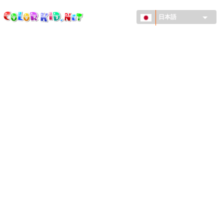
ColorKid.net
メ
イ
日本語
ン
コ
機械・車
ン
世界
テ
ン
たてもの
ツ
に
アニマルワールド
移
動
描画
女の子用
季節
男の子用
幼児用
お正月・クリスマス