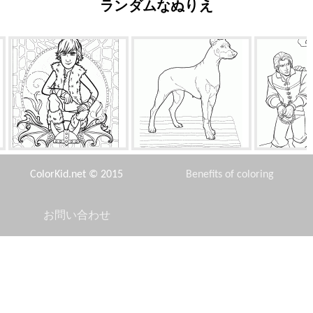
ランダムなぬりえ
しゃっ​​くりします
ドーベルマン犬
フリ
ColorKid.net © 2015
Benefits of coloring
お問い合わせ
Disclaimer
パパスマーフ
てんとう虫
ドン・カ
Privacy Policy