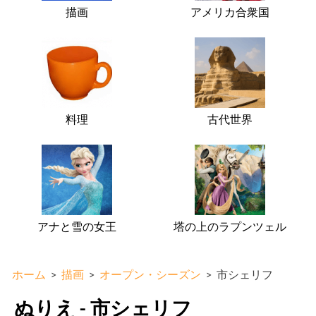
描画
アメリカ合衆国
料理
古代世界
アナと雪の女王
塔の上のラプンツェル
ホーム
>
描画
>
オープン・シーズン
>
市シェリフ
ぬりえ - 市シェリフ