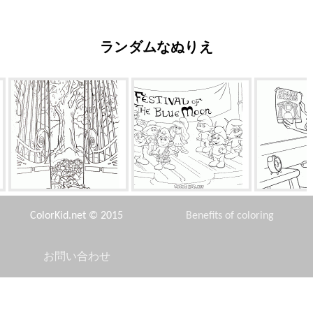
ランダムなぬりえ
リスのスクラットの楽園
ブルームーンフェスティバル
すべてが
ColorKid.net © 2015
Benefits of coloring
お問い合わせ
Disclaimer
モスクワのクレムリン
樺の木
エラス