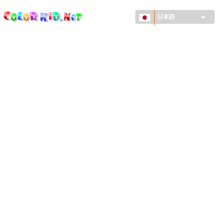
ColorKid.net
メ
イ
日本語
ン
コ
機械・車
ン
世界
テ
ン
たてもの
ツ
に
アニマルワールド
移
動
描画
女の子用
季節
男の子用
幼児用
お正月・クリスマス