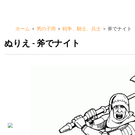
メ
ColorKid.net
イ
ン
コ
ホーム
>
男の子用
>
戦争、騎士、兵士
>
斧でナイト
ン
テ
ぬりえ - 斧でナイト
ン
ツ
に
移
動