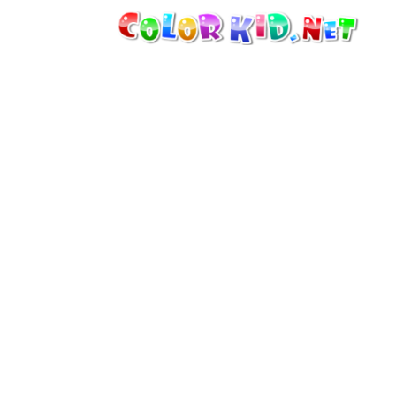
機械・車
世界
たてもの
アニマルワールド
描画
女の子用
季節
男の子用
幼児用