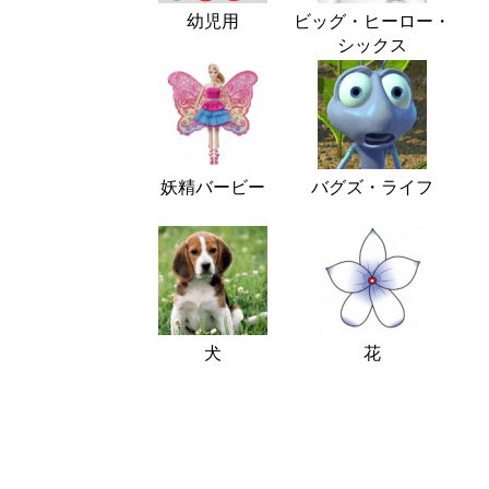
幼児用
ビッグ・ヒーロー・
シックス
妖精バービー
バグズ・ライフ
犬
花