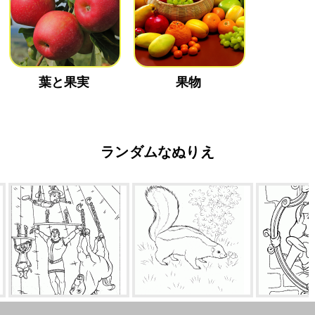
葉と果実
果物
ランダムなぬりえ
刑務所で
食べ物を探しスカンク
シンデレ