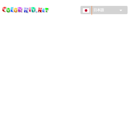
ColorKid.net
メ
イ
日本語
ン
コ
機械・車
ン
世界
テ
ン
たてもの
ツ
に
アニマルワールド
移
動
描画
女の子用
季節
男の子用
幼児用
お正月・クリスマス