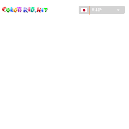
ColorKid.net
メ
イ
日本語
ン
コ
機械・車
ン
世界
テ
ン
たてもの
ツ
に
アニマルワールド
移
動
描画
女の子用
季節
男の子用
幼児用
お正月・クリスマス