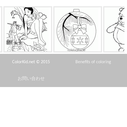
ジョン・スミスとポカホンタ
ボールボール
ウィニ
ス
ColorKid.net © 2015
Benefits of coloring
お問い合わせ
Disclaimer
卑劣な私
ヘラジカとクマ
エ
Privacy Policy