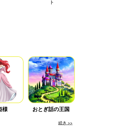
ト
姫様
おとぎ話の王国
続き >>