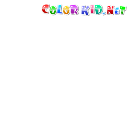
機械・車
世界
たてもの
アニマルワールド
描画
女の子用
季節
男の子用
幼児用