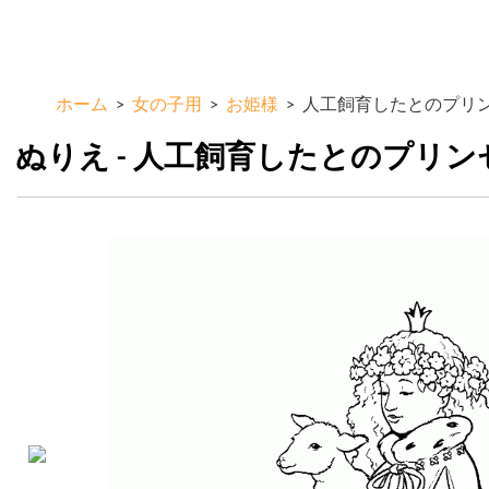
メ
ColorKid.net
イ
ン
コ
ホーム
>
女の子用
>
お姫様
>
人工飼育したとのプリ
ン
テ
ぬりえ - 人工飼育したとのプリン
ン
ツ
に
移
動