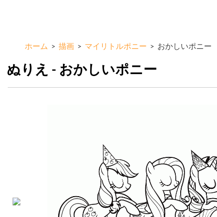
メ
ColorKid.net
イ
ン
コ
ホーム
>
描画
>
マイリトルポニー
>
おかしいポニー
ン
テ
ぬりえ - おかしいポニー
ン
ツ
に
移
動