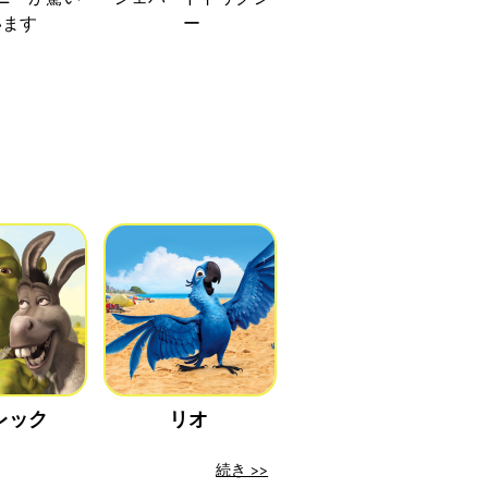
います
ー
レック
リオ
続き >>