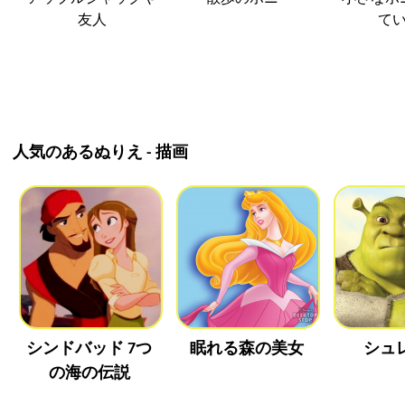
友人
て
人気のあるぬりえ - 描画
シンドバッド 7つ
眠れる森の美女
シュ
の海の伝説