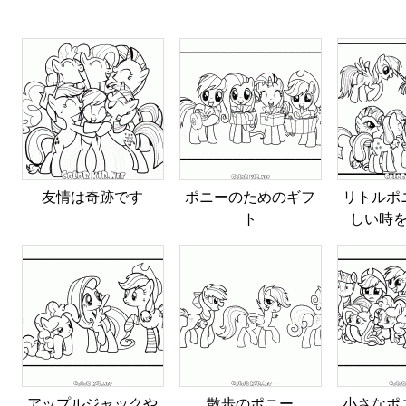
友情は奇跡です
ポニーのためのギフ
リトルポ
ト
しい時
アップルジャックや
散歩のポニー
小さなポ