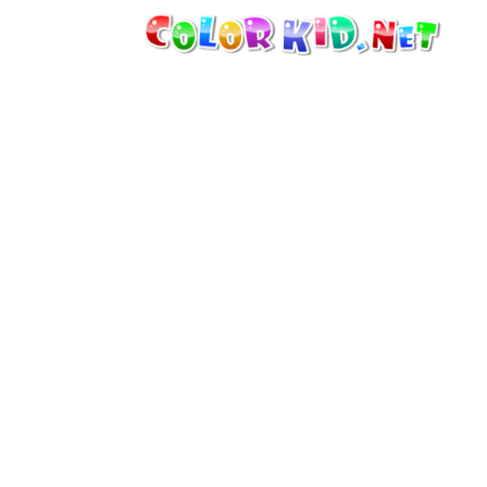
機械・車
世界
たてもの
アニマルワールド
描画
女の子用
季節
男の子用
幼児用