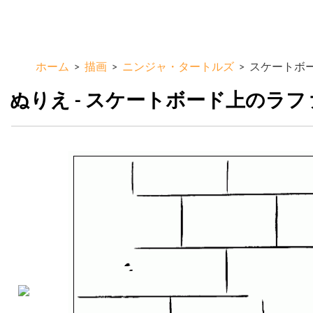
メ
ColorKid.net
イ
ン
コ
ホーム
>
描画
>
ニンジャ・タートルズ
>
スケートボ
ン
テ
ぬりえ - スケートボード上のラ
ン
ツ
に
移
動