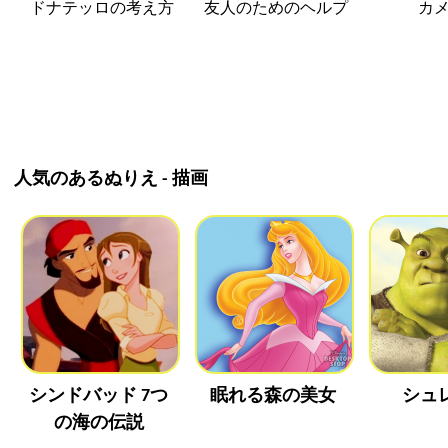
ドナテッロの考え方
友人のためのヘルプ
カ
人気のあるぬりえ - 描画
シンドバッド 7つ
眠れる森の美女
シュ
の海の伝説