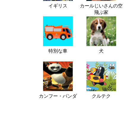
イギリス
カールじいさんの空
飛ぶ家
特別な車
犬
カンフー・パンダ
クルテク