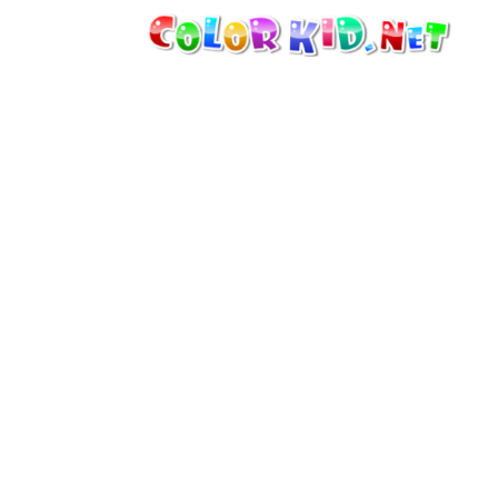
機械・車
世界
たてもの
アニマルワールド
描画
女の子用
季節
男の子用
幼児用