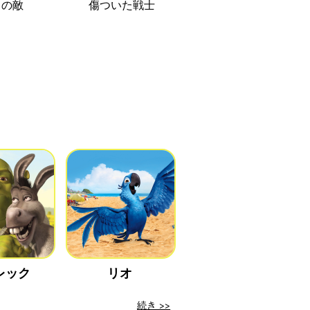
メの敵
傷ついた戦士
レック
リオ
続き >>