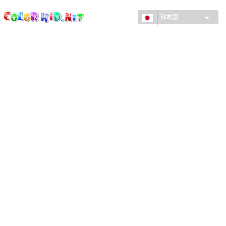
ColorKid.net
メ
イ
日本語
ン
コ
機械・車
ン
世界
テ
ン
たてもの
ツ
に
アニマルワールド
移
動
描画
女の子用
季節
男の子用
幼児用
お正月・クリスマス