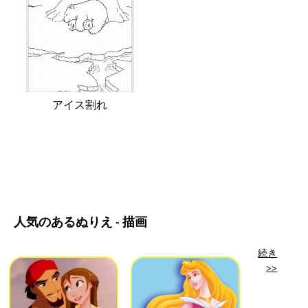
アイス割れ
人気のあるぬりえ - 描画
続き
>>