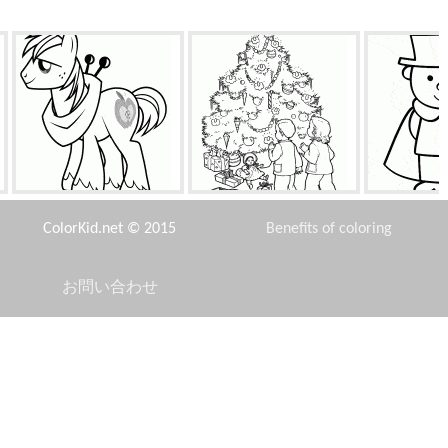
アップルジャックの弟
アメージングクリスマスツリ
トレ
ー
ColorKid.net © 2015
Benefits of coloring
お問い合わせ
Disclaimer
す
花のバスケットと白雪姫
マリン峡谷
ス
Privacy Policy