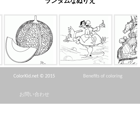
ランダムなぬりえ
す
メロン
パロットの攻撃
トーナメ
ColorKid.net © 2015
Benefits of coloring
お問い合わせ
Disclaimer
マツダ323
散歩の子羊
シュティッヒ
Privacy Policy