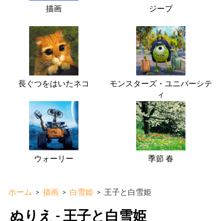
描画
ジープ
長ぐつをはいたネコ
モンスターズ・ユニバーシテ
ィ
ウォーリー
季節 春
ホーム
>
描画
>
白雪姫
>
王子と白雪姫
ぬりえ - 王子と白雪姫