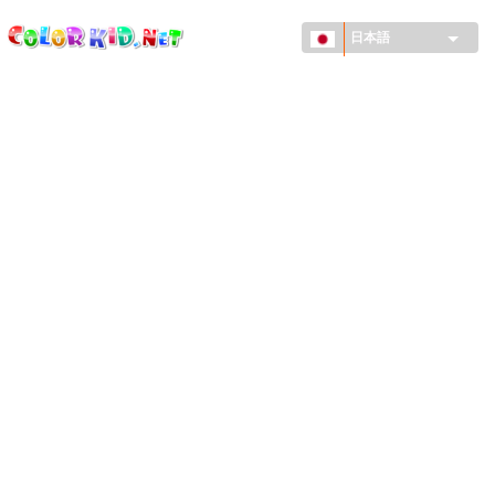
ColorKid.net
メ
イ
日本語
ン
コ
機械・車
ン
世界
テ
ン
たてもの
ツ
に
アニマルワールド
移
動
描画
女の子用
季節
男の子用
幼児用
お正月・クリスマス