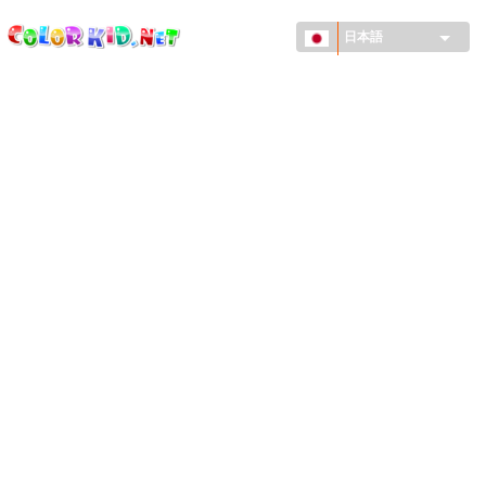
ColorKid.net
メ
イ
日本語
ン
コ
機械・車
ン
世界
テ
ン
たてもの
ツ
に
アニマルワールド
移
動
描画
女の子用
季節
男の子用
幼児用
お正月・クリスマス