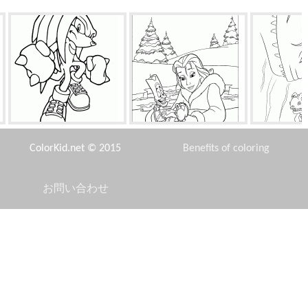
エキドナのナックル
氷の穴からレスキュー
恐竜
ColorKid.net © 2015
Benefits of coloring
お問い合わせ
Disclaimer
ま
レース後ミーティング
ペットはクリスマスツリーの
戦闘で
近くに眠っていると感じまし
た
Privacy Policy