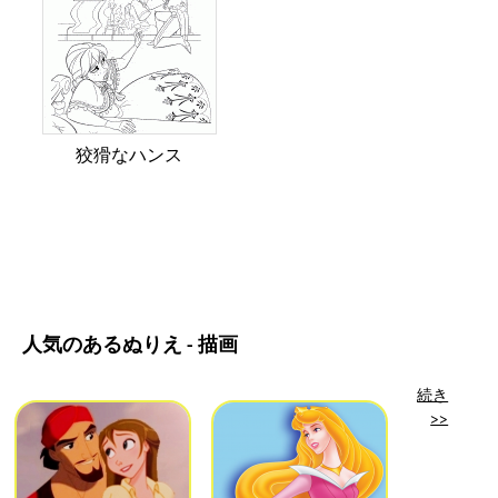
狡猾なハンス
人気のあるぬりえ - 描画
続き
>>