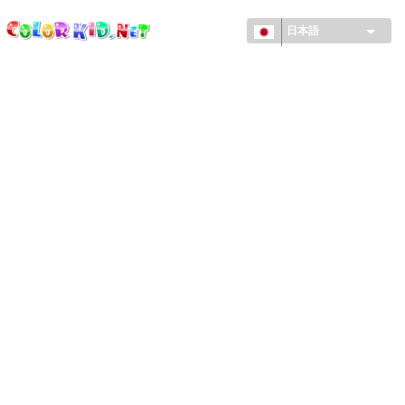
ColorKid.net
メ
イ
日本語
ン
コ
機械・車
ン
世界
テ
ン
たてもの
ツ
に
アニマルワールド
移
動
描画
女の子用
季節
男の子用
幼児用
お正月・クリスマス