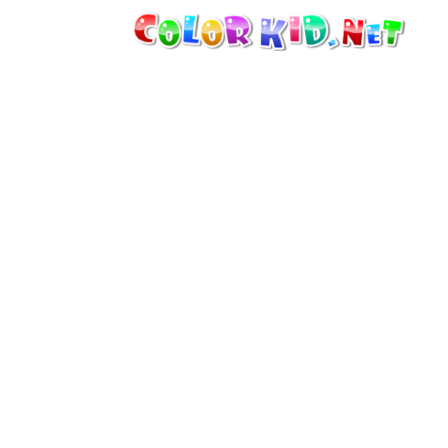
機械・車
世界
たてもの
アニマルワールド
描画
女の子用
季節
男の子用
幼児用