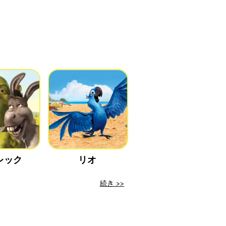
レック
リオ
続き >>