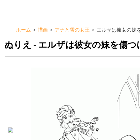
メ
ColorKid.net
イ
ン
コ
ホーム
>
描画
>
アナと雪の女王
>
エルザは彼女の妹
ン
テ
ぬりえ - エルザは彼女の妹を傷つ
ン
ツ
に
移
動