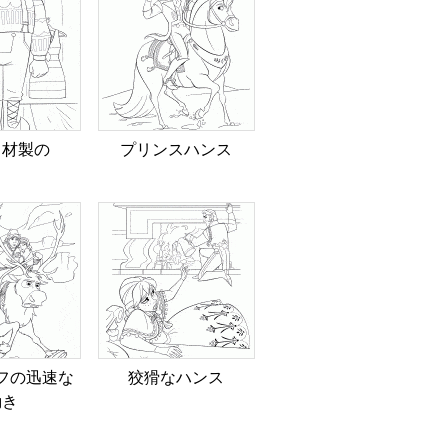
ク材製の
プリンスハンス
フの迅速な
狡猾なハンス
動き