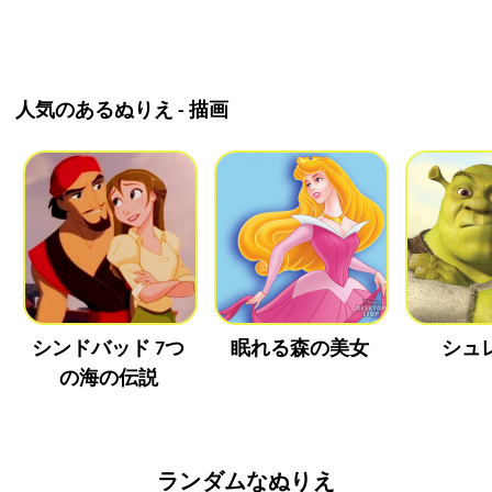
人気のあるぬりえ - 描画
シンドバッド 7つ
眠れる森の美女
シュ
の海の伝説
ランダムなぬりえ