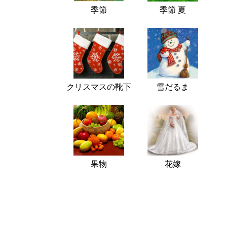
季節
季節 夏
クリスマスの靴下
雪だるま
果物
花嫁