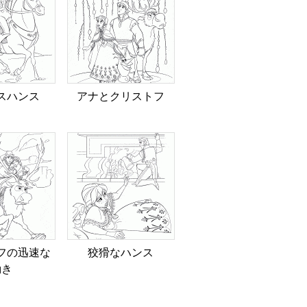
スハンス
アナとクリストフ
フの迅速な
狡猾なハンス
動き