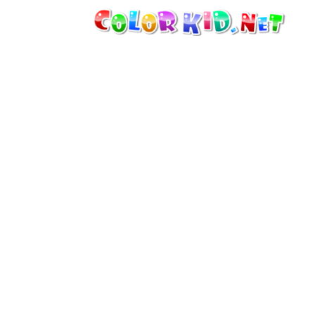
機械・車
世界
たてもの
アニマルワールド
描画
女の子用
季節
男の子用
幼児用