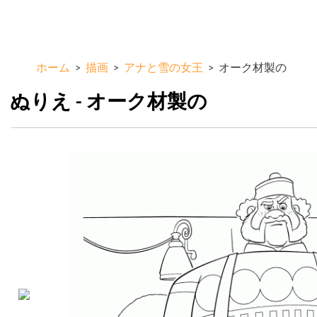
メ
ColorKid.net
イ
ン
コ
ホーム
>
描画
>
アナと雪の女王
>
オーク材製の
ン
テ
ぬりえ - オーク材製の
ン
ツ
に
移
動