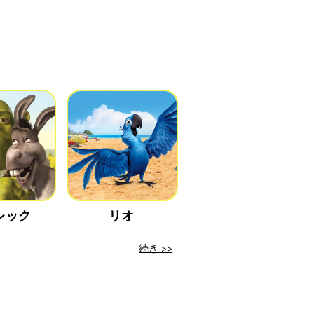
レック
リオ
続き >>