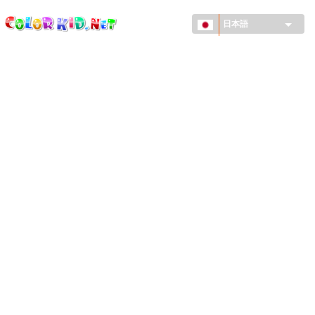
ColorKid.net
メ
イ
日本語
ン
コ
機械・車
ン
世界
テ
ン
たてもの
ツ
に
アニマルワールド
移
動
描画
女の子用
季節
男の子用
幼児用
お正月・クリスマス