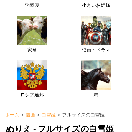
季節 夏
小さいお姫様
家畜
映画・ドラマ
ロシア連邦
馬
ホーム
>
描画
>
白雪姫
>
フルサイズの白雪姫
ぬりえ - フルサイズの白雪姫