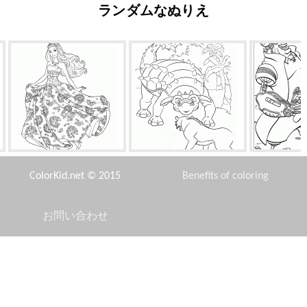
ランダムなぬりえ
バービーとボール
恐竜、ディエゴ
ゴールド
ColorKid.net © 2015
Benefits of coloring
お問い合わせ
Disclaimer
ベルフラワー
王子とアリエル
ベ
Privacy Policy