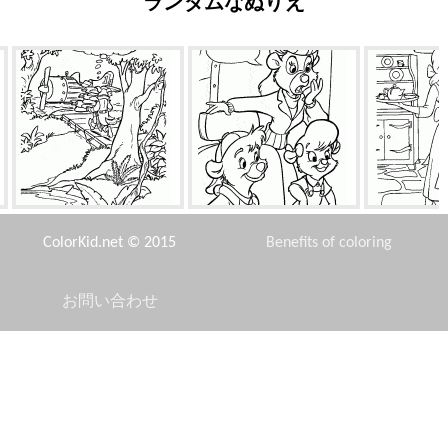
ランダムなぬりえ
ドン・カーネイジ急げ
レベッカを驚かせる
シンデレラは
ColorKid.net © 2015
Benefits of coloring
お問い合わせ
Disclaimer
子供たちは雪だるまを形作り
ロボットの清掃
マイクはドア
ます
Privacy Policy