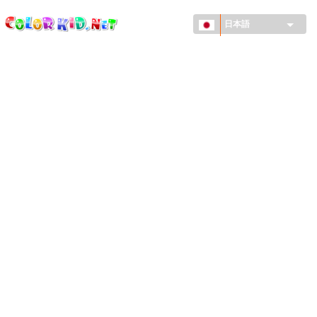
ColorKid.net
メ
イ
日本語
ン
コ
機械・車
ン
世界
テ
ン
たてもの
ツ
に
アニマルワールド
移
動
描画
女の子用
季節
男の子用
幼児用
お正月・クリスマス