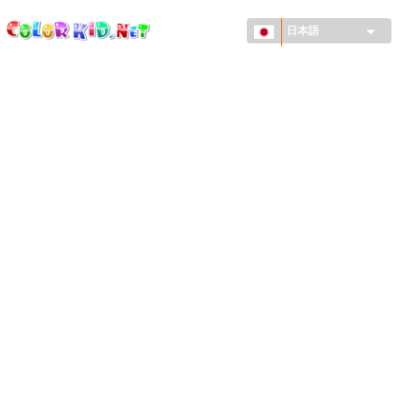
ColorKid.net
メ
イ
日本語
ン
コ
機械・車
ン
世界
テ
ン
たてもの
ツ
に
アニマルワールド
移
動
描画
女の子用
季節
男の子用
幼児用
お正月・クリスマス