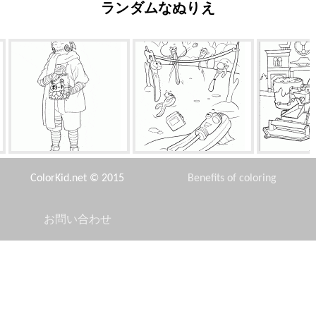
ランダムなぬりえ
明道長治
ツールが休んでいます
県のアス
ColorKid.net © 2015
Benefits of coloring
お問い合わせ
Disclaimer
道路上のいじめ
ディズニーランド
アグネ
Privacy Policy