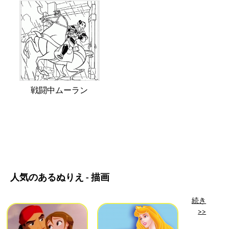
戦闘中ムーラン
人気のあるぬりえ - 描画
続き
>>