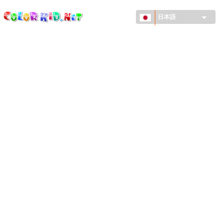
ColorKid.net
メ
イ
日本語
ン
コ
機械・車
ン
世界
テ
ン
たてもの
ツ
に
アニマルワールド
移
動
描画
女の子用
季節
男の子用
幼児用
お正月・クリスマス