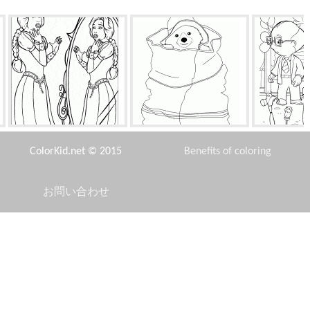
フィオナの変換
クマが隠れています
選択のため
ColorKid.net © 2015
Benefits of coloring
お問い合わせ
Disclaimer
エアーズ - カオスの女神
コリブリ
Privacy Policy